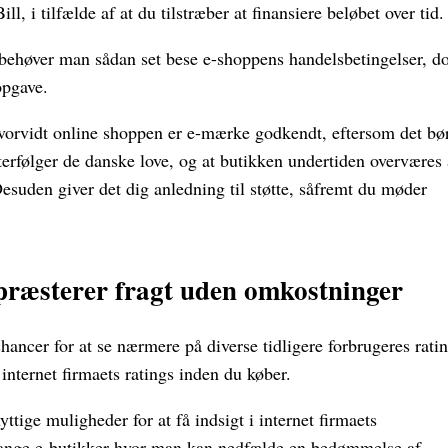
l, i tilfælde af at du tilstræber at finansiere beløbet over tid.
 behøver man sådan set bese e-shoppens handelsbetingelser, d
opgave.
orvidt online shoppen er e-mærke godkendt, eftersom det bø
terfølger de danske love, og at butikken undertiden overværes 
Desuden giver det dig anledning til støtte, såfremt du møder
 præsterer fragt uden omkostninger
chancer for at se nærmere på diverse tidligere forbrugeres rati
 internet firmaets ratings inden du køber.
tige muligheder for at få indsigt i internet firmaets
ange e-butikker hvor man kan nedfælde en bedømmelse af