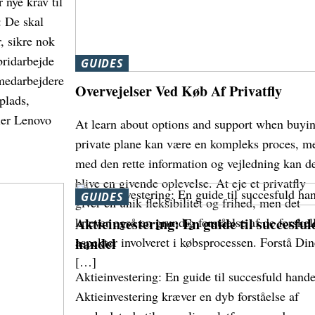
 nye krav til
: De skal
, sikre nok
bridarbejde
GUIDES
 medarbejdere
Overvejelser Ved Køb Af Privatfly
plads,
ler Lenovo
At learn about options and support when buyi
private plane kan være en kompleks proces, m
med den rette information og vejledning kan d
blive en givende oplevelse. At eje et privatfly
GUIDES
giver en unik fleksibilitet og frihed, men det
kræver også en grundig forståelse af de forskel
Aktieinvestering: En guide til succesful
aspekter involveret i købsprocessen. Forstå Din
handel
[…]
Aktieinvestering: En guide til succesfuld hande
Aktieinvestering kræver en dyb forståelse af