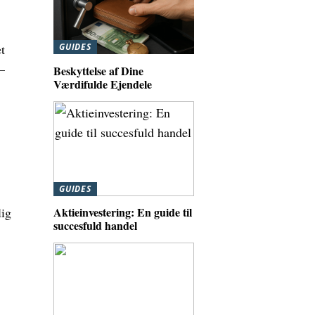
t
GUIDES
–
Beskyttelse af Dine
Værdifulde Ejendele
GUIDES
lig
Aktieinvestering: En guide til
succesfuld handel