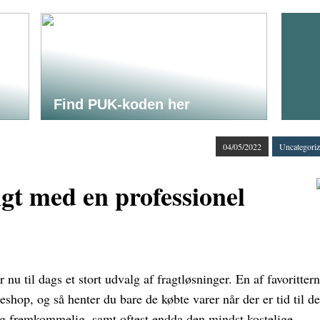
Find PUK-koden her
04/05/2022
Uncategori
igt med en professionel
r nu til dags et stort udvalg af fragtløsninger. En af favoritter
eshop, og så henter du bare de købte varer når der er tid til de
g fremkommelig, samt oftest endda den mindst kostelige