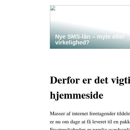
Nye SMS-lån – myte eller
virkelighed?
Derfor er det vigt
hjemmeside
Masser af internet foretagender tildele
er nu om dage at få leveret til en pakk
Fragtmuligheden er nemlig usædvanli