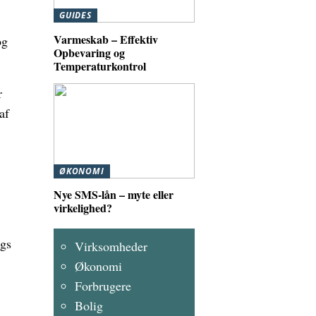
GUIDES
Varmeskab – Effektiv
og
Opbevaring og
Temperaturkontrol
r
af
ØKONOMI
Nye SMS-lån – myte eller
virkelighed?
ngs
Virksomheder
Økonomi
Forbrugere
Bolig