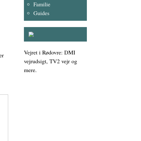
Familie
Guides
Vejret i Rødovre: DMI
er
vejrudsigt, TV2 vejr og
mere.