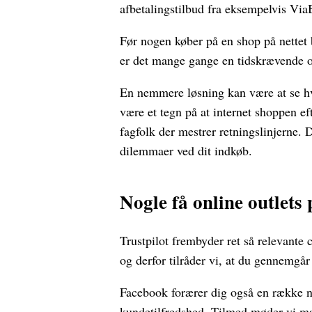
afbetalingstilbud fra eksempelvis ViaBil
Før nogen køber på en shop på nettet
er det mange gange en tidskrævende 
En nemmere løsning kan være at se hv
være et tegn på at internet shoppen ef
fagfolk der mestrer retningslinjerne. 
dilemmaer ved dit indkøb.
Nogle få online outlets
Trustpilot frembyder ret så relevante 
og derfor tilråder vi, at du gennemgår
Facebook forærer dig også en række nyt
kundetilfredshed. Tilmed møder vi m