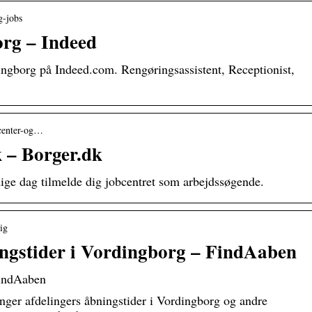
g-jobs
org – Indeed
ingborg på Indeed.com. Rengøringsassistent, Receptionist,
bcenter-og…
k – Borger.dk
edige dag tilmelde dig jobcentret som arbejdssøgende.
ig
ingstider i Vordingborg – FindAaben
FindAaben
inger afdelingers åbningstider i Vordingborg og andre