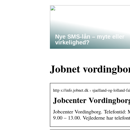
Nye SMS-lån – myte eller
virkelighed?
Jobnet vordingbo
http s://info.jobnet.dk › sjaelland-og-lolland-f
Jobcenter Vordingbor
Jobcenter Vordingborg. Telefontid:
9.00 – 13.00. Vejlederne har telefo