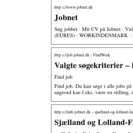
http s://www.jobnet.dk
Jobnet
Søg jobbet · Mit CV på Jobnet · Vir
(EURES) · WORKINDENMARK · Din 
http s://job.jobnet.dk › FindWork
Valgte søgekriterier –
Find job
Find job. Du kan søge i alle jobs på J
søgeord kan f.eks. være en stilling, 
http s://info.jobnet.dk › sjaelland-og-lolland-fa
Sjælland og Lolland-F