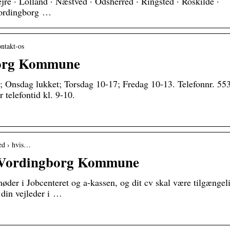
e · Lolland · Næstved · Odsherred · Ringsted · Roskilde ·
 Vordingborg …
ntakt-os
borg Kommune
; Onsdag lukket; Torsdag 10-17; Fredag 10-13. Telefonnr. 55
 telefontid kl. 9-10.
hed › hvis…
 – Vordingborg Kommune
 møder i Jobcenteret og a-kassen, og dit cv skal være tilgængel
 din vejleder i …