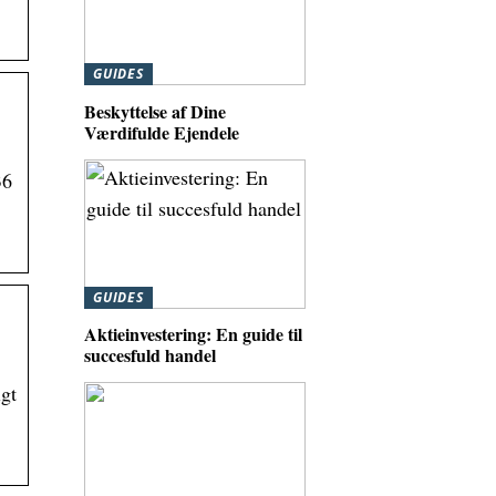
GUIDES
Beskyttelse af Dine
Værdifulde Ejendele
36
GUIDES
Aktieinvestering: En guide til
succesfuld handel
igt