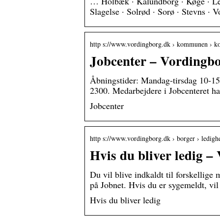
… Holbæk · Kalundborg · Køge · Lejr
Slagelse · Solrød · Sorø · Stevns ·
http s://www.vordingborg.dk › kommunen › ko
Jobcenter – Vording
Åbningstider: Mandag-tirsdag 10-15
2300. Medarbejdere i Jobcenteret har
Jobcenter
http s://www.vordingborg.dk › borger › ledig
Hvis du bliver ledig
Du vil blive indkaldt til forskellige
på Jobnet. Hvis du er sygemeldt, vil
Hvis du bliver ledig