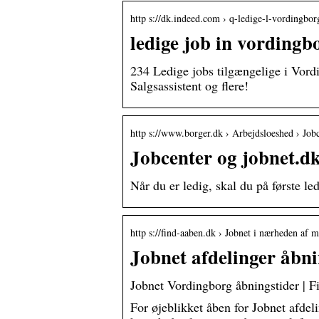
http s://dk.indeed.com › q-ledige-l-vordingbor
ledige job in vordingb
234 Ledige jobs tilgængelige i Vord
Salgsassistent og flere!
http s://www.borger.dk › Arbejdsloeshed › Jo
Jobcenter og jobnet.d
Når du er ledig, skal du på første l
http s://find-aaben.dk › Jobnet i nærheden af m
Jobnet afdelinger åbn
Jobnet Vordingborg åbningstider | 
For øjeblikket åben for Jobnet afdel