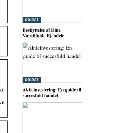
GUIDES
Beskyttelse af Dine
Værdifulde Ejendele
GUIDES
kt
Aktieinvestering: En guide til
succesfuld handel
vn