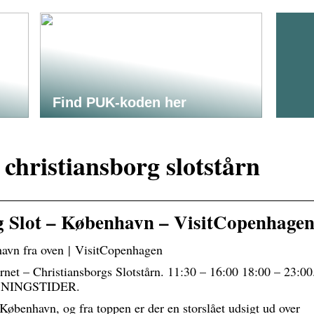
Find PUK-koden her
 christiansborg slotstårn
g Slot – København – VisitCopenhage
havn fra oven | VisitCopenhagen
rnet – Christiansborgs Slotstårn. 11:30 – 16:00 18:00 – 23:00
 ÅBNINGSTIDER.
 København, og fra toppen er der en storslået udsigt ud over