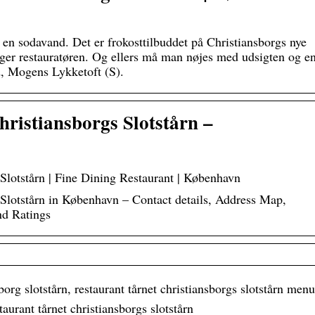
 en sodavand. Det er frokosttilbuddet på Christiansborgs nye
 siger restauratøren. Og ellers må man nøjes med udsigten og e
d, Mogens Lykketoft (S).
hristiansborgs Slotstårn –
 Slotstårn | Fine Dining Restaurant | København
 Slotstårn in København – Contact details, Address Map,
nd Ratings
borg slotstårn, restaurant tårnet christiansborgs slotstårn menu
taurant tårnet christiansborgs slotstårn