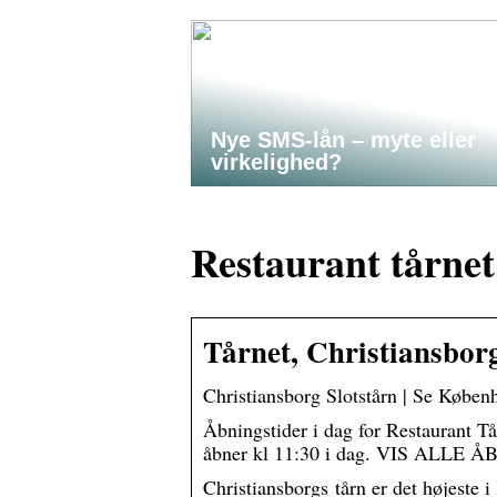
Nye SMS-lån – myte eller
virkelighed?
Restaurant tårnet
Tårnet, Christiansbor
Christiansborg Slotstårn | Se Køben
Åbningstider i dag for Restaurant Tå
åbner kl 11:30 i dag. VIS ALLE
Christiansborgs tårn er det højeste i