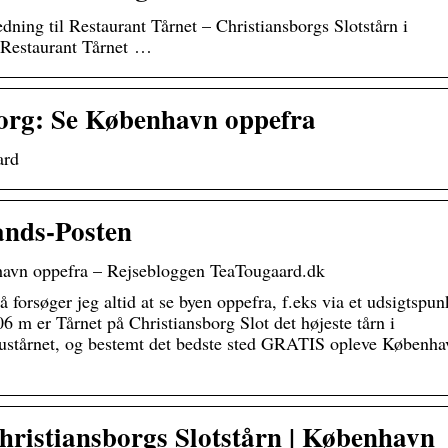
dning til Restaurant Tårnet – Christiansborgs Slotstårn i
 Restaurant Tårnet …
borg: Se København oppefra
ard
ands-Posten
havn oppefra – Rejsebloggen TeaTougaard.dk
å forsøger jeg altid at se byen oppefra, f.eks via et udsigtspun
06 m er Tårnet på Christiansborg Slot det højeste tårn i
ustårnet, og bestemt det bedste sted GRATIS opleve Københa
hristiansborgs Slotstårn | København