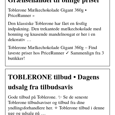
Toblerone Mælkechokolade Gigant 360g •
PriceRunner »
Den klassiske Toblerone har fået en festlig
indpakning. Den trekantede mælkechokolade med
honning og knasende mandelnougat er her i en
dekorativ …
Toblerone Mælkechokolade Gigant 360g – Find
laveste priser hos PriceRunner ✓ Sammenlign fra 3
butikker!
TOBLERONE tilbud • Dagens
udsalg fra tilbudsavis
Gode tilbud på Toblerone. ✨ Se de seneste
Toblerone tilbudsaviser og tilbud fra dine
yndlingsforhandlere her. ⭐ Toblerone tilbud i denne
uge og udsalg på …