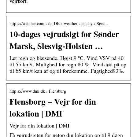
vejrkort.
http s://weather.com › da-DK › weather › tenday › Sønd…
10-dages vejrudsigt for Sønder
Marsk, Slesvig-Holsten …
Let regn og blæsende. Højst 9 ºC. Vind VSV på 40
til 55 km/t. Mulighed for regn 80 %. Vindstød på op
til 65 km/t kan af og til forekomme. Fugtighed93%.
http s://www.dmi.dk › Flensburg
Flensborg – Vejr for din
lokation | DMI
Vejr for din lokation | DMI
Få vejrudsigten for netop din lokation op til 9 døgn