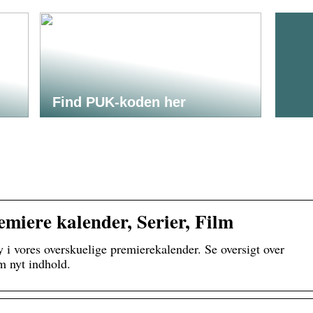
Find PUK-koden her
miere kalender, Serier, Film
y i vores overskuelige premierekalender. Se oversigt over
m nyt indhold.