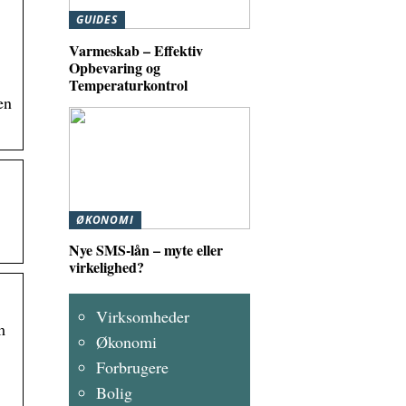
GUIDES
Varmeskab – Effektiv
Opbevaring og
Temperaturkontrol
en
ØKONOMI
Nye SMS-lån – myte eller
virkelighed?
Virksomheder
m
Økonomi
Forbrugere
Bolig