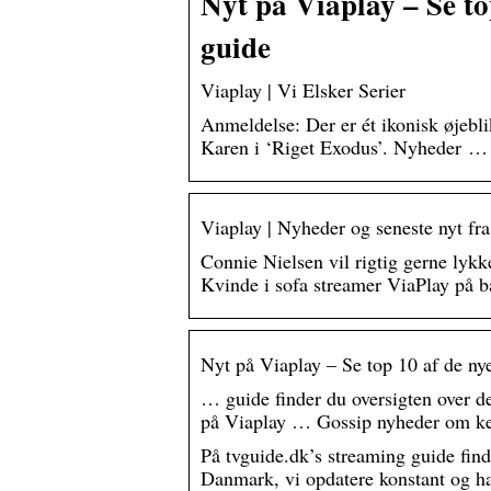
Nyt på Viaplay – Se to
guide
Viaplay | Vi Elsker Serier
Anmeldelse: Der er ét ikonisk øjebl
Karen i ‘Riget Exodus’. Nyheder …
Viaplay | Nyheder og seneste nyt fr
Connie Nielsen vil rigtig gerne lyk
Kvinde i sofa streamer ViaPlay på
Nyt på Viaplay – Se top 10 af de nye
… guide finder du oversigten over d
på Viaplay … Gossip nyheder om k
På tvguide.dk’s streaming guide finde
Danmark, vi opdatere konstant og ha