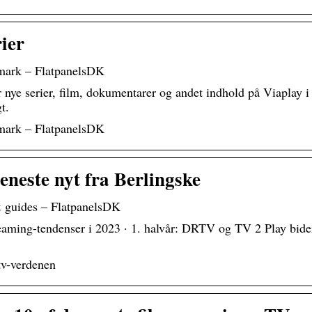
rier
nmark – FlatpanelsDK
r nye serier, film, dokumentarer og andet indhold på Viaplay i
t.
nmark – FlatpanelsDK
eneste nyt fra Berlingske
 & guides – FlatpanelsDK
reaming-tendenser i 2023 · 1. halvår: DRTV og TV 2 Play bide
tv-verdenen