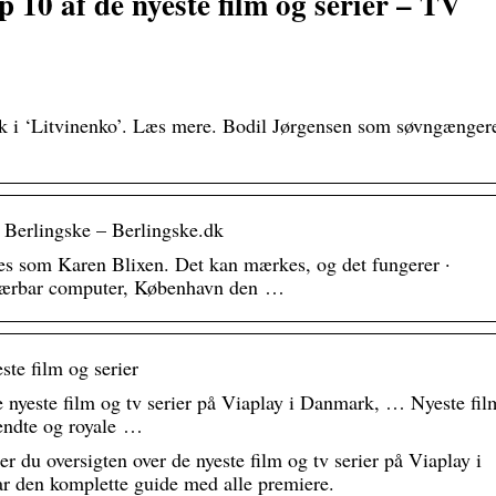
p 10 af de nyeste film og serier – TV
ik i ‘Litvinenko’. Læs mere. Bodil Jørgensen som søvngænger
a Berlingske – Berlingske.dk
kes som Karen Blixen. Det kan mærkes, og det fungerer ·
 bærbar computer, København den …
ste film og serier
e nyeste film og tv serier på Viaplay i Danmark, … Nyeste fil
endte og royale …
r du oversigten over de nyeste film og tv serier på Viaplay i
r den komplette guide med alle premiere.