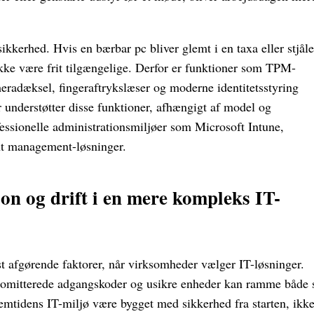
kkerhed. Hvis en bærbar pc bliver glemt i en taxa eller stjåle
kke være frit tilgængelige. Derfor er funktioner som TPM-
eradæksel, fingeraftrykslæser og moderne identitetsstyring
understøtter disse funktioner, afhængigt af model og
fessionelle administrationsmiljøer som Microsoft Intune,
t management-løsninger.
on og drift i en mere kompleks IT-
t afgørende faktorer, når virksomheder vælger IT-løsninger.
romitterede adgangskoder og usikre enheder kan ramme både
remtidens IT-miljø være bygget med sikkerhed fra starten, ikk