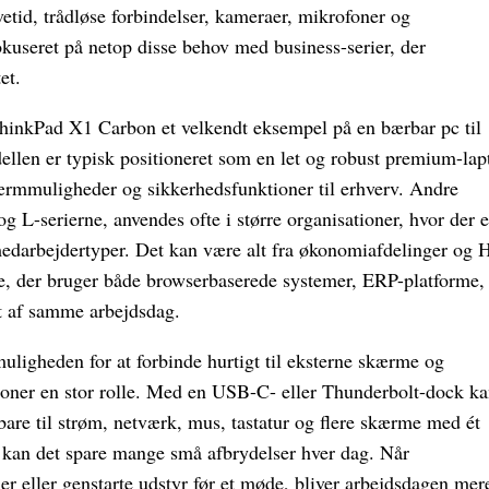
vetid, trådløse forbindelser, kameraer, mikrofoner og
okuseret på netop disse behov med business-serier, der
et.
inkPad X1 Carbon et velkendt eksempel på en bærbar pc til
llen er typisk positioneret som en let og robust premium-lap
ærmmuligheder og sikkerhedsfunktioner til erhverv. Andre
 L-serierne, anvendes ofte i større organisationer, hvor der e
medarbejdertyper. Det kan være alt fra økonomiafdelinger og 
re, der bruger både browserbaserede systemer, ERP-platforme,
 af samme arbejdsdag.
muligheden for at forbinde hurtigt til eksterne skærme og
ationer en stor rolle. Med en USB-C- eller Thunderbolt-dock k
re til strøm, netværk, mus, tastatur og flere skærme med ét
s kan det spare mange små afbrydelser hver dag. Når
r eller genstarte udstyr før et møde, bliver arbejdsdagen mer