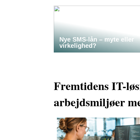
Nye SMS-lån – myte eller
virkelighed?
Fremtidens IT-løs
arbejdsmiljøer me