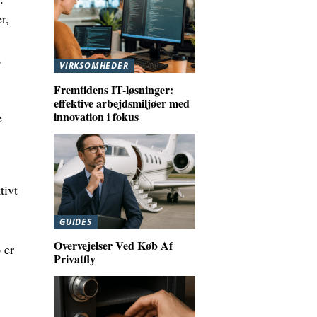
r,
,
VIRKSOMHEDER
Fremtidens IT-løsninger:
effektive arbejdsmiljøer med
innovation i fokus
e
tivt
GUIDES
Overvejelser Ved Køb Af
 er
Privatfly