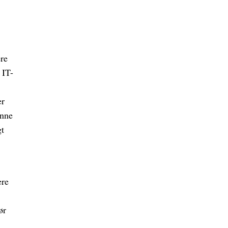
ere
 IT-
er
unne
gt
ere
ør