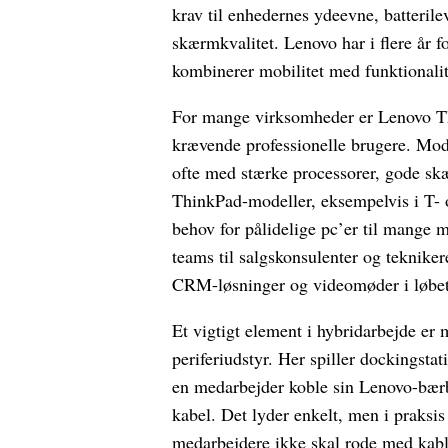
krav til enhedernes ydeevne, batterile
skærmkvalitet. Lenovo har i flere år f
kombinerer mobilitet med funktionalit
For mange virksomheder er Lenovo Th
krævende professionelle brugere. Mode
ofte med stærke processorer, gode sk
ThinkPad-modeller, eksempelvis i T- og
behov for pålidelige pc’er til mange 
teams til salgskonsulenter og teknike
CRM-løsninger og videomøder i løbet
Et vigtigt element i hybridarbejde er 
periferiudstyr. Her spiller dockingst
en medarbejder koble sin Lenovo-bærba
kabel. Det lyder enkelt, men i praksi
medarbejdere ikke skal rode med kable