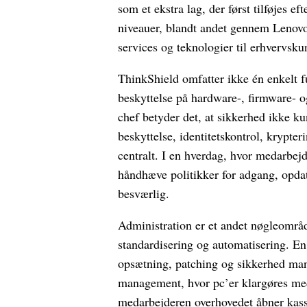
som et ekstra lag, der først tilføjes 
niveauer, blandt andet gennem Lenovo
services og teknologier til erhvervsku
ThinkShield omfatter ikke én enkelt f
beskyttelse på hardware-, firmware- o
chef betyder det, at sikkerhed ikke
beskyttelse, identitetskontrol, krypte
centralt. I en hverdag, hvor medarbej
håndhæve politikker for adgang, opda
besværlig.
Administration er et andet nøgleområd
standardisering og automatisering. En
opsætning, patching og sikkerhed ma
management, hvor pc’er klargøres med 
medarbejderen overhovedet åbner kass