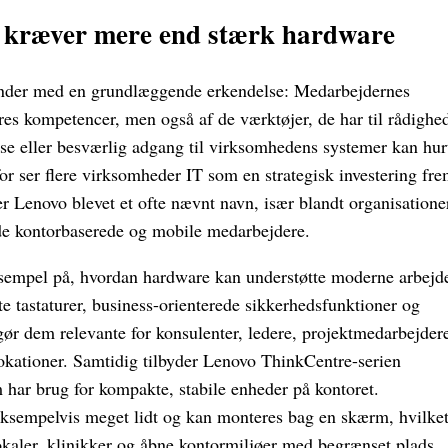
r kræver mere end stærk hardware
egynder med en grundlæggende erkendelse: Medarbejdernes
res kompetencer, men også af de værktøjer, de har til rådighe
se eller besværlig adgang til virksomhedens systemer kan hur
or ser flere virksomheder IT som en strategisk investering fr
 er Lenovo blevet et ofte nævnt navn, især blandt organisatione
åde kontorbaserede og mobile medarbejdere.
sempel på, hvordan hardware kan understøtte moderne arbejd
e tastaturer, business-orienterede sikkerhedsfunktioner og
 gør dem relevante for konsulenter, ledere, projektmedarbejder
 lokationer. Samtidig tilbyder Lenovo ThinkCentre-serien
m har brug for kompakte, stabile enheder på kontoret.
ksempelvis meget lidt og kan monteres bag en skærm, hvilket
lokaler, klinikker og åbne kontormiljøer med begrænset plads.