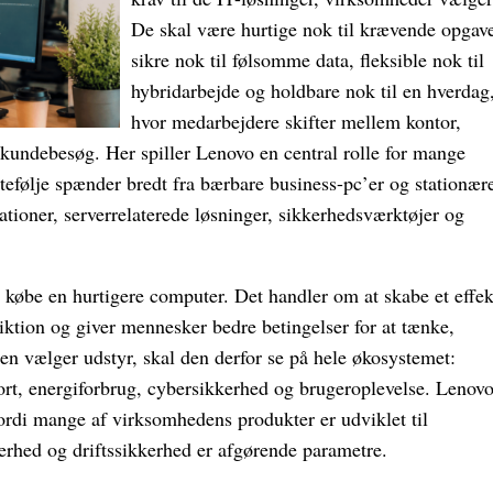
De skal være hurtige nok til krævende opgave
sikre nok til følsomme data, fleksible nok til
hybridarbejde og holdbare nok til en hverdag
hvor medarbejdere skifter mellem kontor,
undebesøg. Her spiller Lenovo en central rolle for mange
rtefølje spænder bredt fra bærbare business-pc’er og stationær
ationer, serverrelaterede løsninger, sikkerhedsværktøjer og
købe en hurtigere computer. Det handler om at skabe et effek
riktion og giver mennesker bedre betingelser for at tænke,
en vælger udstyr, skal den derfor se på hele økosystemet:
port, energiforbrug, cybersikkerhed og brugeroplevelse. Lenovo
ordi mange af virksomhedens produkter er udviklet til
kkerhed og driftssikkerhed er afgørende parametre.