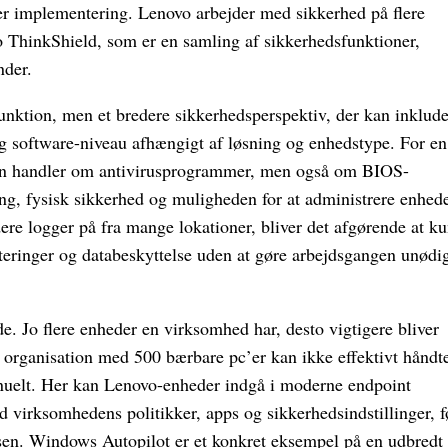
efter implementering. Lenovo arbejder med sikkerhed på flere
 ThinkShield, som er en samling af sikkerhedsfunktioner,
nder.
unktion, men et bredere sikkerhedsperspektiv, der kan inklud
g software-niveau afhængigt af løsning og enhedstype. For en
 kun handler om antivirusprogrammer, men også om BIOS-
ring, fysisk sikkerhed og muligheden for at administrere enhed
dere logger på fra mange lokationer, bliver det afgørende at k
teringer og databeskyttelse uden at gøre arbejdsgangen unødi
e. Jo flere enheder en virksomhed har, desto vigtigere bliver
 organisation med 500 bærbare pc’er kan ikke effektivt håndt
nuelt. Her kan Lenovo-enheder indgå i moderne endpoint
virksomhedens politikker, apps og sikkerhedsindstillinger, f
en. Windows Autopilot er et konkret eksempel på en udbredt