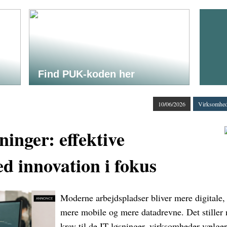
Find PUK-koden her
10/06/2026
Virksomhed
ninger: effektive
d innovation i fokus
Moderne arbejdspladser bliver mere digitale,
mere mobile og mere datadrevne. Det stiller 
krav til de IT-løsninger, virksomheder vælger