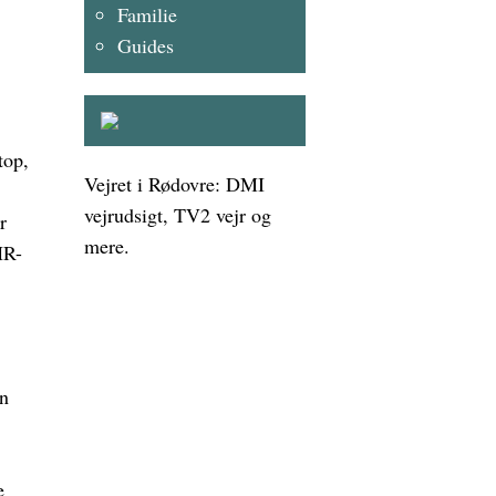
Familie
Guides
top,
Vejret i Rødovre: DMI
vejrudsigt, TV2 vejr og
r
mere.
HR-
an
e