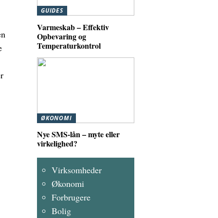
GUIDES
Varmeskab – Effektiv
en
Opbevaring og
Temperaturkontrol
e
r
ØKONOMI
Nye SMS-lån – myte eller
virkelighed?
Virksomheder
Økonomi
Forbrugere
Bolig