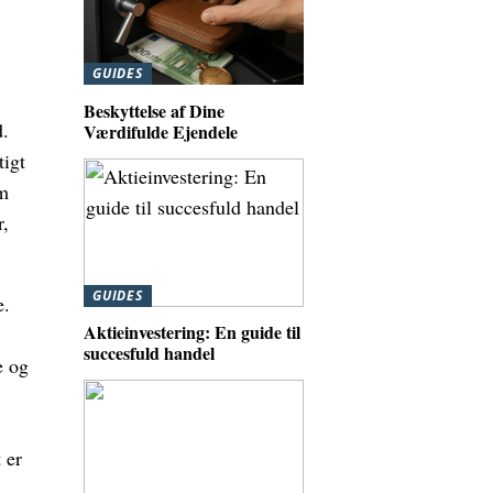
GUIDES
Beskyttelse af Dine
d.
Værdifulde Ejendele
tigt
em
r,
GUIDES
e.
Aktieinvestering: En guide til
succesfuld handel
e og
 er