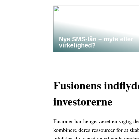
Nye SMS-lån – myte eller
virkelighed?
Fusionens indflyd
investorerne
Fusioner har længe været en vigtig d
kombinere deres ressourcer for at sk
udvikler sig, ser vi en stigende tende