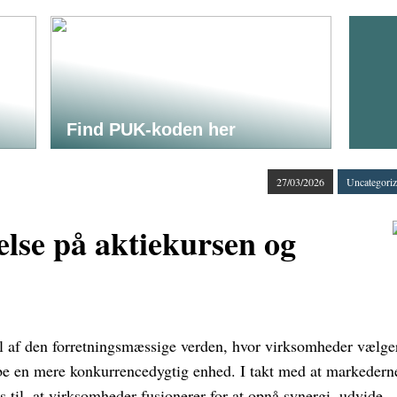
Find PUK-koden her
27/03/2026
Uncategori
else på aktiekursen og
el af den forretningsmæssige verden, hvor virksomheder vælger
abe en mere konkurrencedygtig enhed. I takt med at markedern
ns til, at virksomheder fusionerer for at opnå synergi, udvide