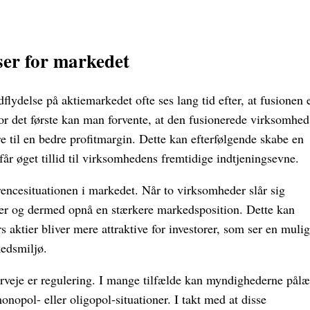
er for markedet
flydelse på aktiemarkedet ofte ses lang tid efter, at fusionen 
For det første kan man forvente, at den fusionerede virksomhed
øre til en bedre profitmargin. Dette kan efterfølgende skabe en
 får øget tillid til virksomhedens fremtidige indtjeningsevne.
encesituationen i markedet. Når to virksomheder slår sig
er og dermed opnå en stærkere markedsposition. Dette kan
rs aktier bliver mere attraktive for investorer, som ser en muli
edsmiljø.
erveje er regulering. I mange tilfælde kan myndighederne pål
onopol- eller oligopol-situationer. I takt med at disse