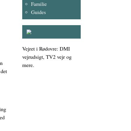
Familie
Guides
Vejret i Rødovre: DMI
vejrudsigt, TV2 vejr og
an
mere.
 det
ing
med