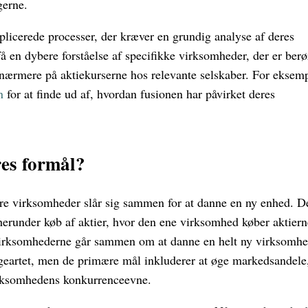
gerne.
icerede processer, der kræver en grundig analyse af deres
å en dybere forståelse af specifikke virksomheder, der er berø
se nærmere på aktiekurserne hos relevante selskaber. For eksem
n
for at finde ud af, hvordan fusionen har påvirket deres
res formål?
lere virksomheder slår sig sammen for at danne en ny enhed. D
erunder køb af aktier, hvor den ene virksomhed køber aktiern
 virksomhederne går sammen om at danne en helt ny virksomhe
eartet, men de primære mål inkluderer at øge markedsandele
virksomhedens konkurrenceevne.