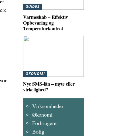
er
GUIDES
vere
Varmeskab – Effektiv
Opbevaring og
Temperaturkontrol
l
ØKONOMI
vor
Nye SMS-lån – myte eller
virkelighed?
Virksomheder
Økonomi
Forbrugere
Bolig