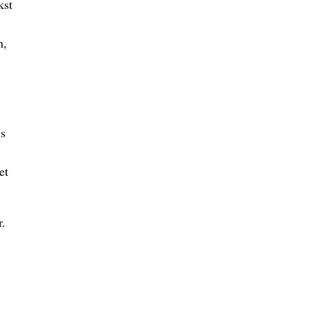
kst
n,
is
et
r.