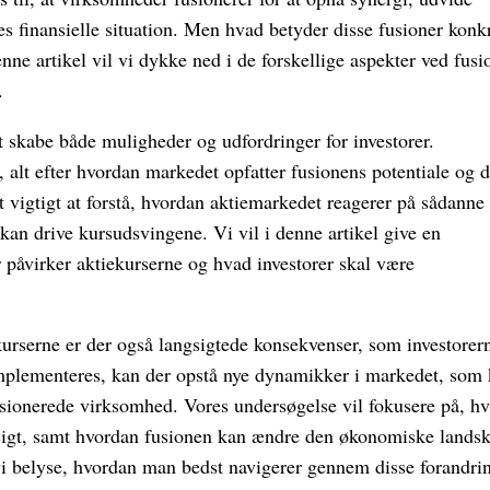
s finansielle situation. Men hvad betyder disse fusioner konk
nne artikel vil vi dykke ned i de forskellige aspekter ved fusi
.
 skabe både muligheder og udfordringer for investorer.
 alt efter hvordan markedet opfatter fusionens potentiale og 
det vigtigt at forstå, hvordan aktiemarkedet reagerer på sådanne
kan drive kursudsvingene. Vi vil i denne artikel give en
r påvirker aktiekurserne og hvad investorer skal være
kurserne er der også langsigtede konsekvenser, som investorer
 implementeres, kan der opstå nye dynamikker i markedet, som
usionerede virksomhed. Vores undersøgelse vil fokusere på, h
 sigt, samt hvordan fusionen kan ændre den økonomiske lands
vi belyse, hvordan man bedst navigerer gennem disse forandri