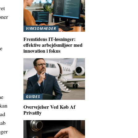
ret
oner
VIRKSOMHEDER
Fremtidens IT-løsninger:
effektive arbejdsmiljøer med
de
innovation i fokus
ne
GUIDES
 kan
Overvejelser Ved Køb Af
Privatfly
vad
kab
nger