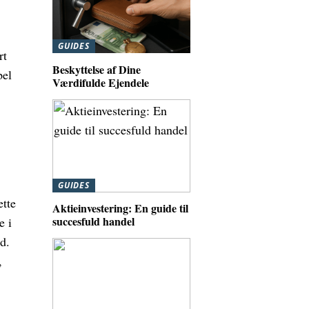
GUIDES
rt
Beskyttelse af Dine
pel
Værdifulde Ejendele
GUIDES
ette
Aktieinvestering: En guide til
succesfuld handel
e i
d.
,