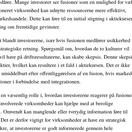
edføre. Mange investorer ser fusioner som en mulighed for væ
sioneret virksomhed kan udnytte ressourcerne mere effektivt,
kedsandele. Dette kan føre til en initial stigning i aktiekurse
ning om fremtidige gevinster.
 blandt investorerne, især hvis fusionen medfører usikkerhed
trategiske retning. Spørgsmål om, hvordan de to kulturer vil
 vil have på driftsresultaterne, kan skabe skepsis. Denne skeps
ktier, hvilket kan resultere i et fald i aktiekursen. Det er ikke
i umiddelbart efter offentliggørelsen af en fusion, hvis marked
tioner i forbindelse med integrationen.
n væsentlig rolle i, hvordan investorerne reagerer på fusione
involverede virksomheder kan hjælpe med at berolige
. Omvendt kan manglende eller tvetydig information føre til
. Det er derfor vigtigt for virksomheder at have en strategisk
kre, at investorerne er godt informerede gennem hele