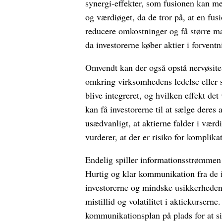
synergi-effekter, som fusionen kan m
og værdiøget, da de tror på, at en fu
reducere omkostninger og få større mar
da investorerne køber aktier i forvent
Omvendt kan der også opstå nervøsitet
omkring virksomhedens ledelse eller s
blive integreret, og hvilken effekt det
kan få investorerne til at sælge deres a
usædvanligt, at aktierne falder i værd
vurderer, at der er risiko for komplika
Endelig spiller informationsstrømmen e
Hurtig og klar kommunikation fra de 
investorerne og mindske usikkerheden
mistillid og volatilitet i aktiekurserne
kommunikationsplan på plads for at si