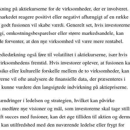
ning på aktiekurserne for de virksomheder, der er involveret.
arkedet reagere positivt eller negativt afhængigt af en række
r godt fusionen vil skabe værdi. Generelt set, hvis investorerne
nergi, omkostningsbesparelser eller større markedsandele, kan
 de forventer, at den nye virksomhed vil være mere rentabel.
edækning også føre til volatilitet i aktiekurserne, især hvis
irksomhedens fremtid. Hvis investorer oplever, at fusionen k
isiko eller kulturelle forskelle mellem de to virksomheder, kan
orerne vil ofte analysere de finansielle data, der præsenteres i
t kunne vurdere den langsigtede indvirkning på aktiepriserne.
ndringer i ledelsen og strategien, hvilket kan påvirke
 medføre nye visioner og mål, som investorerne skal tage still
aft succes med fusioner, kan det øge tilliden til aktien og der
 kan utilfredshed med den nuværende ledelse eller frygt for