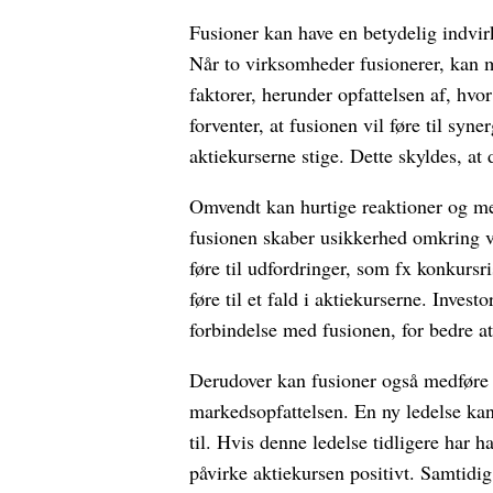
Fusioner kan have en betydelig indvirk
Når to virksomheder fusionerer, kan m
faktorer, herunder opfattelsen af, hvo
forventer, at fusionen vil føre til sy
aktiekurserne stige. Dette skyldes, at
Omvendt kan hurtige reaktioner og medi
fusionen skaber usikkerhed omkring v
føre til udfordringer, som fx konkursr
føre til et fald i aktiekurserne. Invest
forbindelse med fusionen, for bedre a
Derudover kan fusioner også medføre æ
markedsopfattelsen. En ny ledelse kan
til. Hvis denne ledelse tidligere har h
påvirke aktiekursen positivt. Samtidig