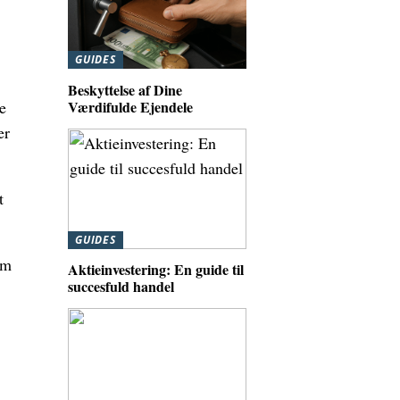
GUIDES
Beskyttelse af Dine
Værdifulde Ejendele
e
er
t
GUIDES
om
Aktieinvestering: En guide til
succesfuld handel