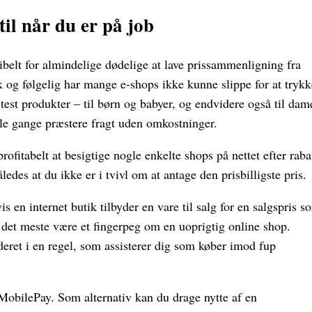
 til når du er på job
sibelt for almindelige dødelige at lave prissammenligning fra
k og følgelig har mange e-shops ikke kunne slippe for at trykk
 test produkter – til børn og babyer, og endvidere også til dam
gle gange præstere fragt uden omkostninger.
fitabelt at besigtige nogle enkelte shops på nettet efter raba
ledes at du ikke er i tvivl om at antage den prisbilligste pris.
is en internet butik tilbyder en vare til salg for en salgspris s
r det meste være et fingerpeg om en uoprigtig online shop.
deret i en regel, som assisterer dig som køber imod fup
MobilePay. Som alternativ kan du drage nytte af en