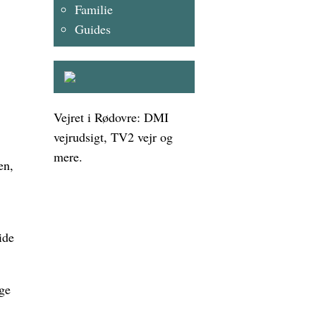
Familie
Guides
Vejret i Rødovre: DMI
vejrudsigt, TV2 vejr og
mere.
en,
ide
age