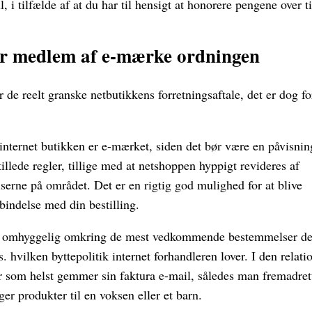
 i tilfælde af at du har til hensigt at honorere pengene over ti
er medlem af e-mærke ordningen
 de reelt granske netbutikkens forretningsaftale, det er dog fo
t internet butikken er e-mærket, siden det bør være en påvisnin
tillede regler, tillige med at netshoppen hyppigt revideres af
erne på området. Det er en rigtig god mulighed for at blive
rbindelse med din bestilling.
n er omhyggelig omkring de mest vedkommende bestemmelser de
. hvilken byttepolitik internet forhandleren lover. I den relati
år som helst gemmer sin faktura e-mail, således man fremadret
er produkter til en voksen eller et barn.