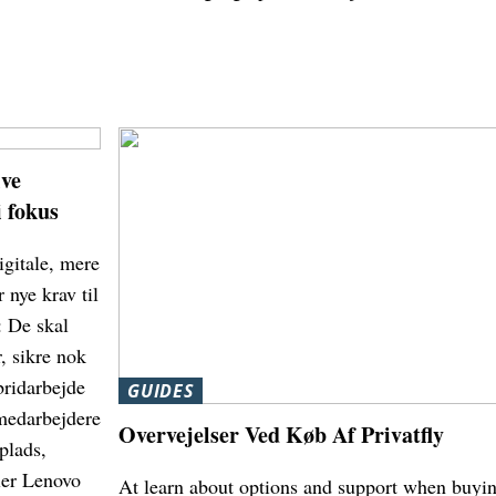
ive
 fokus
igitale, mere
 nye krav til
: De skal
, sikre nok
bridarbejde
GUIDES
 medarbejdere
Overvejelser Ved Køb Af Privatfly
plads,
ler Lenovo
At learn about options and support when buyi