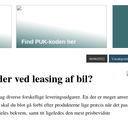
Find PUK-koden her
06/06/2022
Uncategori
der ved leasing af bil?
dag diverse forskellige leveringsudgaver. En der er meget anve
 skal du blot gå forbi efter produkterne lige præcis når det pas
deles bekvem, samt tit ligeledes den mest prisbevidste