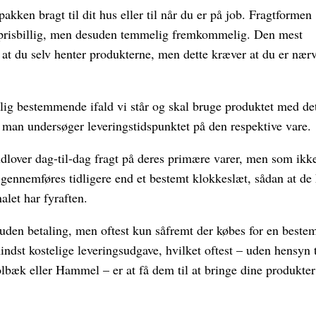
akken bragt til dit hus eller til når du er på job. Fragtformen
 prisbillig, men desuden temmelig fremkommelig. Den mest
t at du selv henter produkterne, men dette kræver at du er nær
lig bestemmende ifald vi står og skal bruge produktet med de
t man undersøger leveringstidspunktet på den respektive vare.
 udlover dag-til-dag fragt på deres primære varer, men som ikk
 gennemføres tidligere end et bestemt klokkeslæt, sådan at de
alet har fyraften.
 uden betaling, men oftest kun såfremt der købes for en beste
indst kostelige leveringsudgave, hvilket oftest – uden hensyn t
æk eller Hammel – er at få dem til at bringe dine produkter 