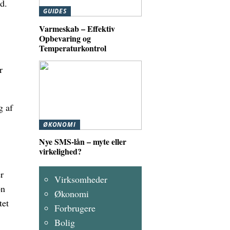
d.
GUIDES
Varmeskab – Effektiv
Opbevaring og
Temperaturkontrol
r
g af
ØKONOMI
Nye SMS-lån – myte eller
virkelighed?
r
Virksomheder
on
Økonomi
tet
Forbrugere
Bolig