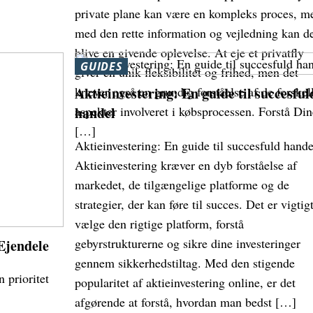
private plane kan være en kompleks proces, m
med den rette information og vejledning kan d
blive en givende oplevelse. At eje et privatfly
GUIDES
giver en unik fleksibilitet og frihed, men det
kræver også en grundig forståelse af de forskel
Aktieinvestering: En guide til succesful
aspekter involveret i købsprocessen. Forstå Din
handel
[…]
Aktieinvestering: En guide til succesfuld hande
Aktieinvestering kræver en dyb forståelse af
markedet, de tilgængelige platforme og de
strategier, der kan føre til succes. Det er vigtigt
vælge den rigtige platform, forstå
gebyrstrukturerne og sikre dine investeringer
Ejendele
gennem sikkerhedstiltag. Med den stigende
 prioritet
popularitet af aktieinvestering online, er det
,
afgørende at forstå, hvordan man bedst […]