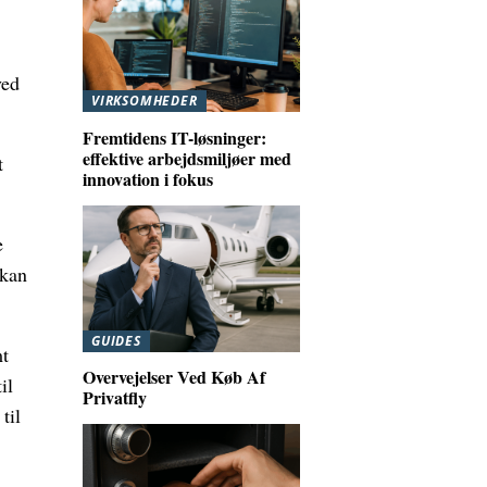
ved
VIRKSOMHEDER
Fremtidens IT-løsninger:
effektive arbejdsmiljøer med
t
innovation i fokus
e
 kan
GUIDES
mt
Overvejelser Ved Køb Af
il
Privatfly
til