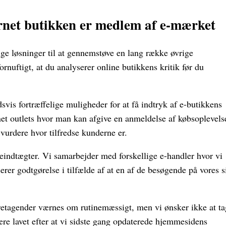
rnet butikken er medlem af e-mærket
ige løsninger til at gennemstøve en lang række øvrige
ornuftigt, at du analyserer online butikkens kritik før du
vis fortræffelige muligheder for at få indtryk af e-butikkens
rnet outlets hvor man kan afgive en anmeldelse af købsoplevels
urdere hvor tilfredse kunderne er.
eindtægter. Vi samarbejder med forskellige e-handler hvor vi
erer godtgørelse i tilfælde af at en af de besøgende på vores s
oretagender værnes om rutinemæssigt, men vi ønsker ikke at t
ære lavet efter at vi sidste gang opdaterede hjemmesidens