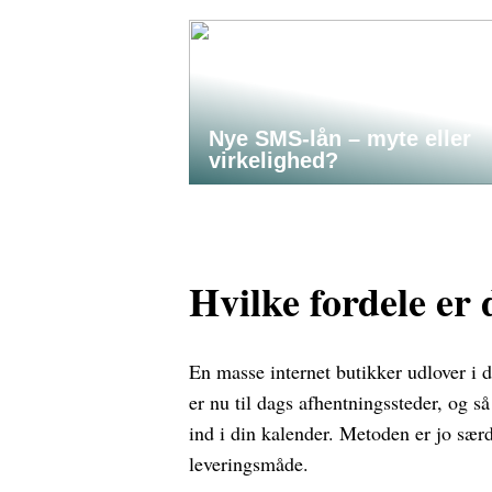
Nye SMS-lån – myte eller
virkelighed?
Hvilke fordele er 
En masse internet butikker udlover i 
er nu til dags afhentningssteder, og så
ind i din kalender. Metoden er jo sær
leveringsmåde.